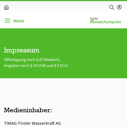
zum Inhalt springen (Alt + 0)
zur Navigation springen (Alt + 1)
zur Suche springen (Alt + 2)
Hochkontrastmodus ein-/ausschalten (Alt + 3)
Barrierefreiheits-Widget öffnen (Alt + 5)
Menü
Impressum
Offenlegung nach § 25 MedienG,
Angaben nach § 14 UGB und § 5 ECG:
Medieninhaber:
TIWAG-Tiroler Wasserkraft AG