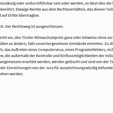
ulässig oder undurchführbar sein oder werden, so lässt dies die
erührt. Etwaige Rechte aus dem Rechtsverhältnis, das diesen Tei
 auf Dritte übertragbar.
ich. Der Rechtsweg ist ausgeschlossen.
Recht vor, den Tiroler Klimaschutzpreis ganz oder teilweise ohne v
täten zu ändern, falls unvorhergesehene Umstände eintreten. Zu 
ch, das Auftreten eines Computervirus, eines Programmfehlers, nicht
, die außerhalb der Kontrolle und Einflussmöglichkeiten der Initi
nangemessen erachtet werden, werden gelöscht und sind von der T
e der Einreichungen von der Jury für auszeichnungswürdig befunde
esehen werden.