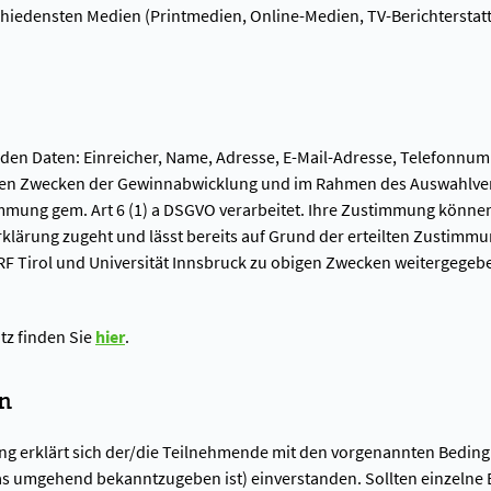
schiedensten Medien (Printmedien, Online-Medien, TV-Berichtersta
enden Daten: Einreicher, Name, Adresse, E-Mail-Adresse, Telefonn
 den Zwecken der Gewinnabwicklung und im Rahmen des Auswahlver
immung gem. Art 6 (1) a DSGVO verarbeitet. Ihre Zustimmung können
rklärung zugeht und lässt bereits auf Grund der erteilten Zustimm
RF Tirol und Universität Innsbruck zu obigen Zwecken weitergegeb
z finden Sie
hier
.
n
g erklärt sich der/die Teilnehmende mit den vorgenannten Bedingun
as umgehend bekanntzugeben ist) einverstanden. Sollten einzelne