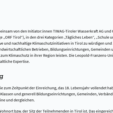
emeinsam von den Initiator:innen TIWAG-Tiroler Wasserkraft AG 
ge „ORF Tirol“), in den drei Kategorien „Tägliches Leben“, „Schule 
ive und nachhaltige Klimaschutzinitiativen in Tirol zu würdigen u
andwirtschaftlichen Betrieben, Bildungseinrichtungen, Gemeind
 zum Klimaschutz in ihrer Region leisten. Die Leopold-Franzens-Univ
ltliche Expertise.
ng
ie zum Zeitpunkt der Einreichung, das 18. Lebensjahr vollendet h
n/Klassen und generell Bildungseinrichtungen, Gemeinden, Verbän
ne und dergleichen.
Wohnort bzw. der Sitz der Teilnehmenden in Tirol ist. Das eingereich