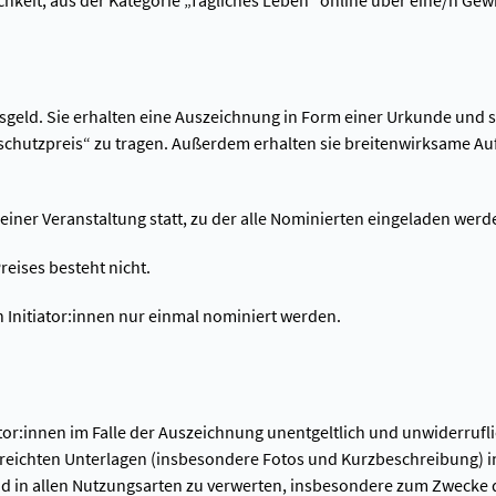
chkeit, aus der Kategorie „Tägliches Leben“ online über eine/n Ge
sgeld. Sie erhalten eine Auszeichnung in Form einer Urkunde und s
schutzpreis“ zu tragen. Außerdem erhalten sie breitenwirksame A
einer Veranstaltung statt, zu der alle Nominierten eingeladen werd
reises besteht nicht.
 Initiator:innen nur einmal nominiert werden.
r:innen im Falle der Auszeichnung unentgeltlich und unwiderruflich
ereichten Unterlagen (insbesondere Fotos und Kurzbeschreibung) in
d in allen Nutzungsarten zu verwerten, insbesondere zum Zwecke