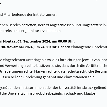
n.
 Mitarbeitende der Initiator:innen.
genen Bereich betreffen, bereits abgeschlossen und umgesetzt sein
ereits erste Ergebnisse erzielt haben.
am
Montag, 09. September 2024, um 00.00 Uhr
.
 30. November 2024, um 24.00 Uhr
. Danach einlangende Einreich
e eingereichten Unterlagen bzw. die Einreichungen jeweils von ihne
d Verwertungsrechte besitzen sowie, dass durch die Veröffentlichu
Urheber:innenrechte, Markenrechte, datenschutzrechtliche Bestimm
müssen bei der Einreichung genannt und einverstanden sein.
enüber den Initiator:innen oder der Universität Innsbruck geltend
 die Universität Innsbruck diesbezüglich schad- und klaglos.