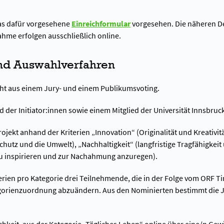
das dafür vorgesehene
Einreichformular
vorgesehen. Die näheren De
hme erfolgen ausschließlich online.
nd Auswahlverfahren
teht aus einem Jury- und einem Publikumsvoting.
ied der Initiator:innen sowie einem Mitglied der Universität Innsbr
rojekt anhand der Kriterien „Innovation“ (Originalität und Kreativ
hutz und die Umwelt), „Nachhaltigkeit“ (langfristige Tragfähigkeit
zu inspirieren und zur Nachahmung anzuregen).
rien pro Kategorie drei Teilnehmende, die in der Folge vom ORF Tir
ategorienzuordnung abzuändern. Aus den Nominierten bestimmt die J