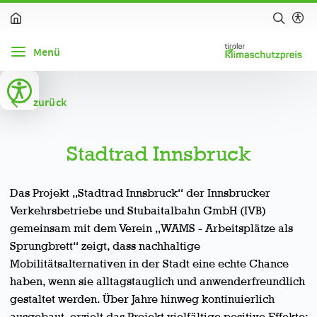
zum Inhalt springen (Alt + 0)
zur Navigation springen (Alt + 1)
zur Suche springen (Alt + 2)
Hochkontrastmodus ein-/ausschalten (Alt + 3)
Barrierefreiheits-Widget öffnen (Alt + 5)
Menü
zurück
Stadtrad Innsbruck
Das Projekt „Stadtrad Innsbruck“ der Innsbrucker
Verkehrsbetriebe und Stubaitalbahn GmbH (IVB)
gemeinsam mit dem Verein „WAMS - Arbeitsplätze als
Sprungbrett“ zeigt, dass nachhaltige
Mobilitätsalternativen in der Stadt eine echte Chance
haben, wenn sie alltagstauglich und anwenderfreundlich
gestaltet werden. Über Jahre hinweg kontinuierlich
ausgebaut, erzielt das Projekt vielfältige positive Effekte: